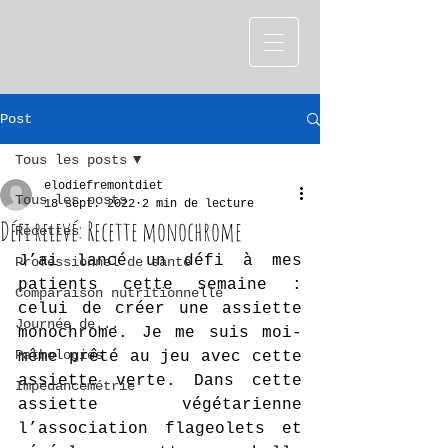
Post
Tous les posts
elodiefremontdiet
Tous les posts
18 sept. 2022
2 min de lecture
Défi relevé: Recette monochrome
Recettes
J’ai lancé un défi à mes 
Professionnel de santé
patients cette semaine : 
Comparaison nutritionnelle
celui de créer une assiette 
Journée de...
monochrome. Je me suis moi-
Pathologies
même prêté au jeu avec cette 
assiette verte. Dans cette 
Impédancemétrie
assiette végétarienne 
l’association flageolets et 