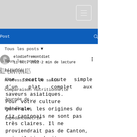
Post
Tous les posts
elodiefremontdiet
Tous les posts
11 oct. 2022
2 min de lecture
Riz cantonais
Recettes
Une recette toute simple 
Professionnel de santé
d’un plat complet aux 
Comparaison nutritionnelle
saveurs asiatiques.
Journée de...
Pour votre culture 
Pathologies
générale, les origines du 
riz cantonais ne sont pas 
Impédancemétrie
très claires. Il ne 
proviendrait pas de Canton, 