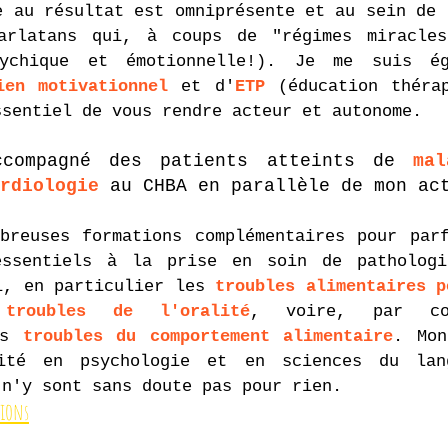
e au résultat est omniprésente et au sein de 
arlatans qui, à coups de "régimes miracles
sychique et émotionnelle!). Je me suis ég
ien motivationnel
et d'
ETP
(éducation thérap
ssentiel de vous rendre acteur et autonome.
ccompagné des patients atteints de
mal
ardiologie
au CHBA en parallèle de mon ac
reuses formations complémentaires pour par
essentiels à la prise en soin de patholog
i, en particulier les
troubles alimentaires p
t
troubles de l'oralité
, voire, par con
les
troubles du comportement alimentaire
. Mon
sité en psychologie et en sciences du lan
 n'y sont sans doute pas pour rien.
tion
s