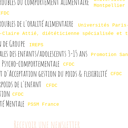
troubles du comportement alimentaire
Montpellier
CFDC
oubles de l'oralité alimentaire
Universités Paris
-Claire Attié, diététicienne spécialisée et t
 de Groupe
IREPS
ales des enfants/adolescents 3-15 ans
Promotion San
ue Psycho-comportementale
CFDC
t d'Acceptation gestion du poids & flexibilité
CFDC
rpoids de l'enfant
CFDC
tion
CFDC
nté Mentale
PSSM France
Recevoir une newsletter