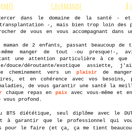
ormée
Gourmande
à 
ercer dans le domaine de la santé - et
transplantation -, mais bien trop loin des 
rocher de vous en vous accompagnant dans u
t maman de 2 enfants, passant beaucoup de t
-même manger de tout -ou presque!-, av
tant une attention particulière à ce que
nte/douce/déroutante/exotique assiette, 
 ce cheminement vers un
plaisir
de mange
aires, et en cohérence avec vos besoins, 
maladies, de vous garantir une santé la meil
er
chaque repas en
paix
avec vous-même et e
e vous profond.
u BTS diététique, seul diplôme avec le D
t à garantir que le professionnel qui vo
es pour le faire (et ça, ça me tient beauco