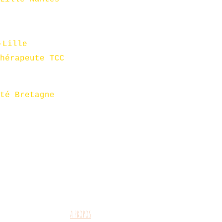
-Lille
hérapeute TCC
té Bretagne
A PROPOS