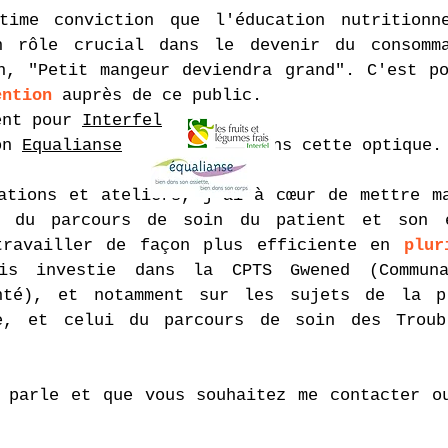
time conviction que l'éducation nutritionn
n rôle crucial dans le devenir du consomm
n, "Petit mangeur deviendra grand". C'est p
ention
auprès de ce public.
ent pour
Interfel
ion
Equalianse
dans cette optique.
ations et ateliers, j'ai à cœur de mettre m
n du parcours de soin du patient et son 
travailler de façon plus efficiente en
plur
is investie dans la CPTS Gwened (Communau
nté), et notamment sur les sujets de la p
e, et celui du parcours de soin des Troub
 parle et que vous souhaitez me contacter o