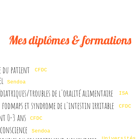
Mes diplômes & formations
e du patient
CFDC
el
Sendoa
édiatriques/troubles de l'oralité alimentaire
ISA
fodmaps et syndrome de l'intestin irritable
CFDC
nt 0-3 ans
CFDC
 conscience
Sendoa
Universités 