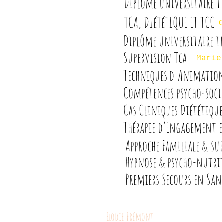
Diplôme universitaire 
TCA, DIéTéTIQUE ET TCC
Diplôme universitaire tr
Supervision Tca
Marie
Techniques d'Animation
Compétences psycho-soci
Cas Cliniques Diététiq
Thérapie d'Engagement e
Approche Familiale & su
Hypnose & psycho-nutri
Premiers Secours en Sa
Elodie Frémont