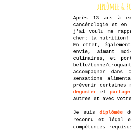
diplômée & f
Après 13 ans à ex
cancérologie et en 
j'ai voulu me rapp
cher: la nutrition!
En effet, égalemen
envie, aimant moi
culinaires, et por
belle/bonne/croqua
accompagner dans
sensations aliment
prévenir certaines 
déguster
et
partag
autres et avec votr
Je suis
diplômée
d
reconnu et légal e
compétences requis