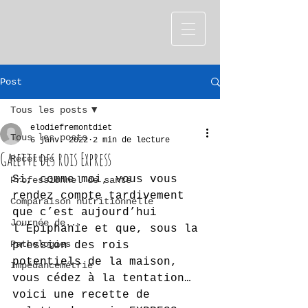
Post
Tous les posts
elodiefremontdiet
Tous les posts
6 janv. 2022
2 min de lecture
Galette des rois Express
Recettes
Si, comme moi, vous vous 
Professionnel de santé
rendez compte tardivement 
Comparaison nutritionnelle
que c’est aujourd’hui 
Journée de...
l’Epiphanie et que, sous la 
Pathologies
pression des rois 
potentiels de la maison, 
Impédancemétrie
vous cédez à la tentation… 
voici une recette de 