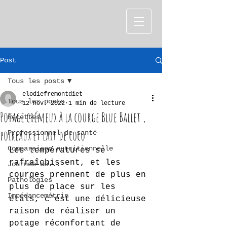
Post
Tous les posts
elodiefremontdiet
Tous les posts
12 nov. 2022
1 min de lecture
Potage crémeux à la courge Blue Ballet ,
Recettes
poireaux et lait de coco
Professionnel de santé
Comparaison nutritionnelle
Les températures se 
rafraîchissent, et les 
Journée de...
courges prennent de plus en 
Pathologies
plus de place sur les 
Impédancemétrie
étals, c'est une délicieuse 
raison de réaliser un 
potage réconfortant de 