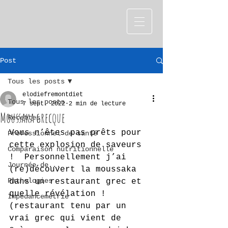
Post
Tous les posts
elodiefremontdiet
Tous les posts
7 sept. 2022
2 min de lecture
Moussaka grecque
Recettes
Vous n’êtes pas prêts pour 
Professionnel de santé
cette explosion de saveurs 
Comparaison nutritionnelle
!  Personnellement j’ai 
Journée de...
(re)découvert la moussaka 
Pathologies
dans un restaurant grec et 
quelle révélation ! 
Impédancemétrie
(restaurant tenu par un 
vrai grec qui vient de 