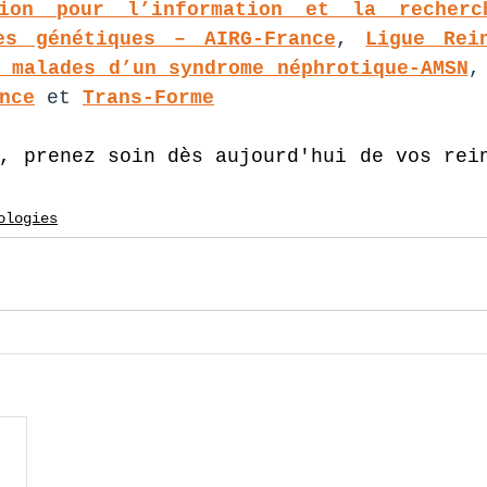
tion pour l’information et la recherc
es génétiques – AIRG-France
, 
Ligue Rei
 malades d’un syndrome néphrotique-AMSN
,
nce
et 
Trans-Forme
, prenez soin dès aujourd'hui de vos rein
ologies