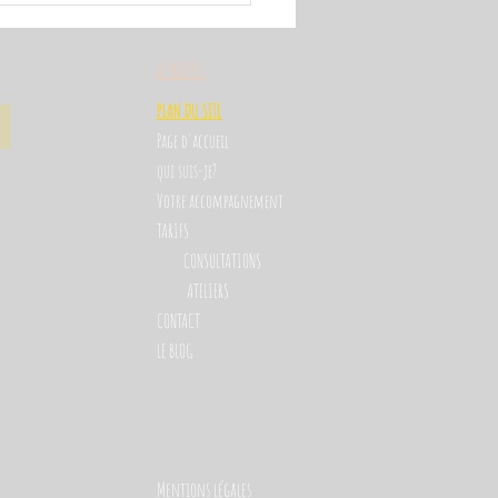
A PROPOS
PLAN DU SITE
Page d'accuei
l
qui suis-je?
Votre accompagnement
TARIFS
CONSULTATIONS
ATELIERS
CONTACT
LE BLOG
Mentions légales