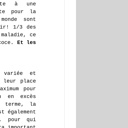
te à une 
te pour la 
monde sont 
ir! 1/3 des 
maladie, ce 
coce. 
Et les 
 variée et 
 leur place 
ximum pour 
n en excès 
 terme, la 
t également 
, pour qui 
a important 