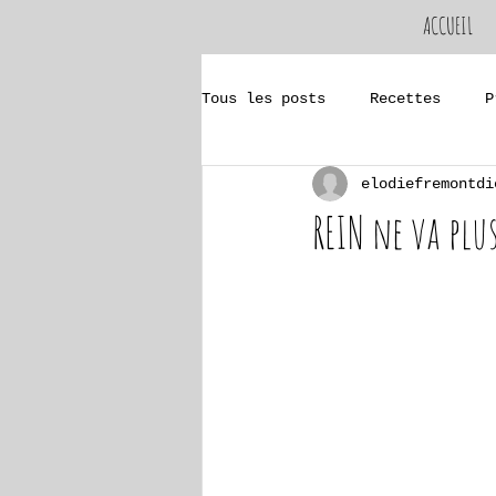
ACCUEIL
Tous les posts
Recettes
P
elodiefremontdi
Pathologies
Impédancemét
REIN ne va plu