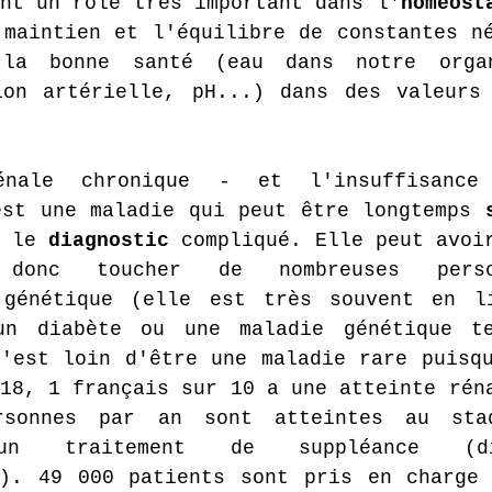
nt un rôle très important dans l'
homéost
maintien et l'équilibre de constantes né
a bonne santé (eau dans notre organ
ion artérielle, pH...) dans des valeurs 
nale chronique - et l'insuffisance 
est une maladie qui peut être longtemps 
 le 
diagnostic 
compliqué. Elle peut avoir
donc toucher de nombreuses perso
 génétique (elle est très souvent en li
un diabète ou une maladie génétique te
'est loin d'être une maladie rare puisqu
18, 1 français sur 10 a une atteinte réna
sonnes par an sont atteintes au stad
 un traitement de suppléance (di
n). 49 000 patients sont pris en charge 