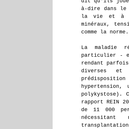
dit qu'ils joue
à-dire dans le 
la vie et à l
minéraux, tens
comme la norme.
La maladie ré
particulier - 
rendant parfois
diverses et 
prédisposition
hypertension, 
polykystose). C
rapport REIN 20
de 11 000 per
nécessitant
transplantatio