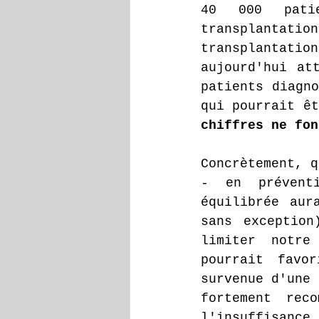
40 000 pati
transplantati
transplantati
aujourd'hui at
patients diagno
qui pourrait êt
chiffres ne fon
Concrètement, q
- en préventi
équilibrée aur
sans exception
limiter notre
pourrait favo
survenue d'une 
fortement rec
l'insuffisance 