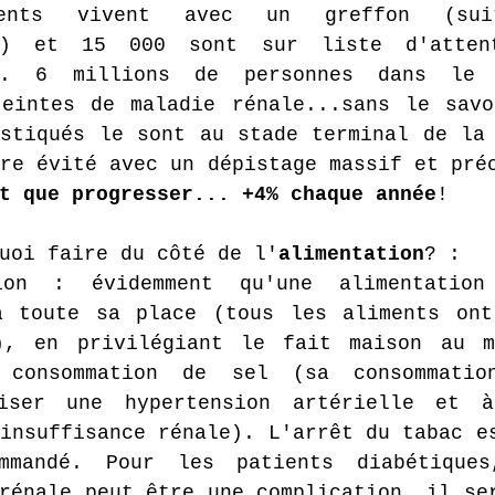
ents vivent avec un greffon (sui
on) et 15 000 sont sur liste d'atten
on. 6 millions de personnes dans le 
teintes de maladie rénale...sans le savo
stiqués le sont au stade terminal de la 
re évité avec un dépistage massif et pré
t que progresser... +4% chaque année
!
uoi faire du côté de l'
alimentation
? :
on : évidemment qu'une alimentation
a toute sa place (tous les aliments ont
), en privilégiant le fait maison au ma
 consommation de sel (sa consommatio
riser une hypertension artérielle et à
insuffisance rénale). L'arrêt du tabac es
ommandé. Pour les patients diabétiques
rénale peut être une complication, il ser