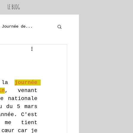
LE BLOG
Journée de...
 la 
journée 
in
, venant 
e nationale 
u du 5 mars 
nnée. C'est 
me tient 
cœur car je 