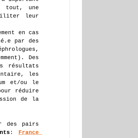
 tout, une 
liter leur 
ment en cas 
é.e par des 
hrologues, 
mment). Des 
 résultats 
ntaire, les 
m et/ou le 
our réduire 
ssion de la 
 des pairs 
nts
: 
France 