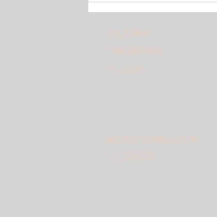
Elodie Frémont
10 Park Lann Floren
56450 Surzur
www.elodise-gourmandiet.com
Tel: 06.15.62.72.87.