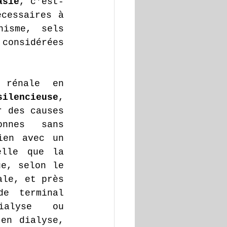
asie
, c'est-
cessaires à 
isme, sels 
considérées 
rénale en 
silencieuse
, 
 des causes 
nnes sans 
en avec un 
lle que la 
e, selon le 
le, et près 
e terminal 
alyse ou 
en dialyse, 