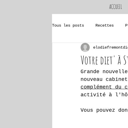
ACCUEIL
Tous les posts
Recettes
P
elodiefremontdi
Pathologies
Impédancemét
Votre diet' à S
Grande nouvelle
nouveau cabinet
complément du c
activité à l'hô
Vous pouvez don