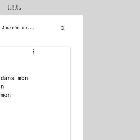
LE BLOG
Journée de...
 dans mon 
en 
 mon 