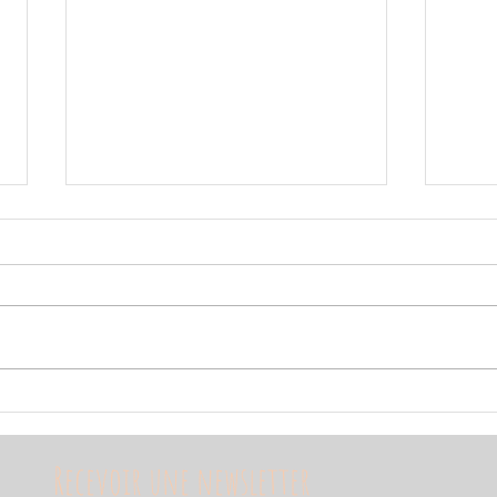
Joyeux 
Gâteau chocotimarron
.
Recevoir une newsletter