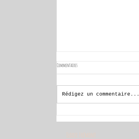
Commentaires
Rédigez un commentaire..
SuperCalcium ou le super héros de vos os!
Elodie Frémont