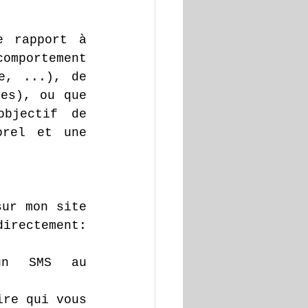
 rapport à 
omportement 
e, ...), de 
es), ou que 
jectif de  
rel et une 
ur mon site 
internet, ou en cliquant ici directement: 
un SMS au 
re qui vous 