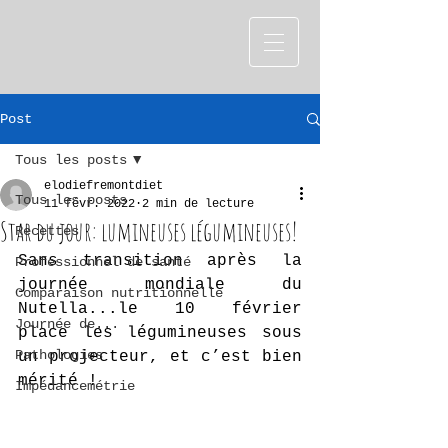
Post
Tous les posts
elodiefremontdiet
Tous les posts
11 févr. 2022
2 min de lecture
Star du jour: lumineuses légumineuses!
Recettes
Sans transition après la 
Professionnel de santé
journée mondiale du 
Comparaison nutritionnelle
Nutella...le 10 février 
Journée de...
place les légumineuses sous 
Pathologies
un projecteur, et c’est bien 
mérité !
Impédancemétrie