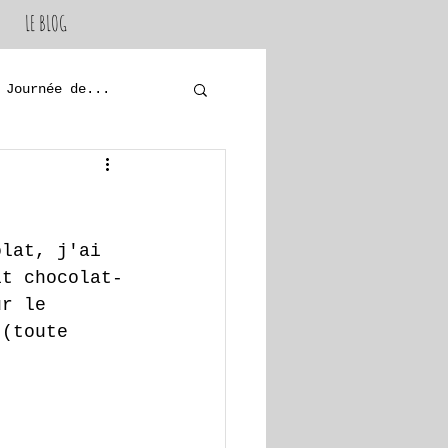
LE BLOG
Journée de...
olat, j'ai 
it chocolat-
ur le 
 (toute 