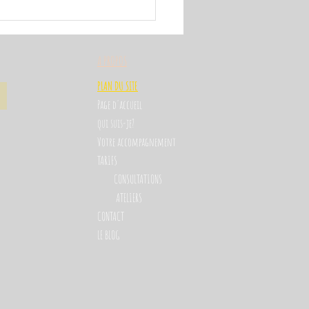
A PROPOS
PLAN DU SITE
Page d'accuei
l
qui suis-je?
Votre accompagnement
TARIFS
CONSULTATIONS
ATELIERS
CONTACT
LE BLOG