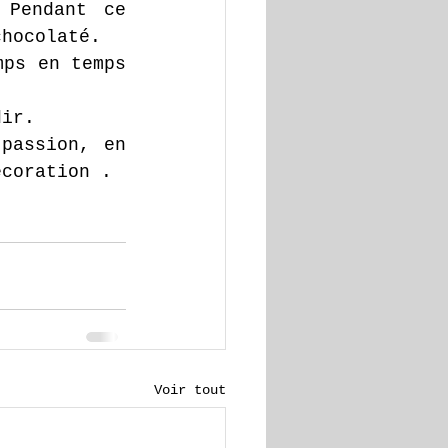
Pendant ce 
chocolaté.
ps en temps 
dir.
passion, en 
écoration .
Voir tout