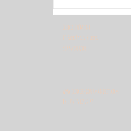
Potage crémeux à la courge Blue Ballet ,
poireaux et lait de coco
Elodie Frémont
10 Park Lann Floren
56450 Surzur
www.elodise-gourmandiet.com
Tel: 06.15.62.72.87.