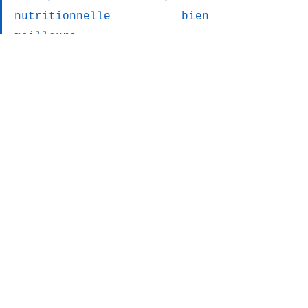
nutritionnelle bien 
meilleure.
Voir tout
Posts récents