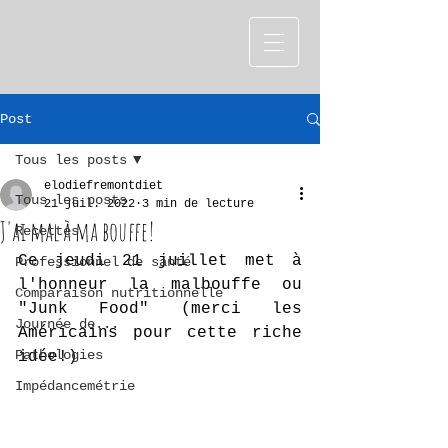
Post
Tous les posts
elodiefremontdiet
Tous les posts
21 juil. 2022
3 min de lecture
J'ai mal à ma bouffe!
Recettes
Ce jeudi 21 juillet met à 
Professionnel de santé
l'honneur la malbouffe ou 
Comparaison nutritionnelle
"Junk Food" (merci les 
Journée de...
Américains pour cette riche 
Pathologies
idée!) 
Impédancemétrie